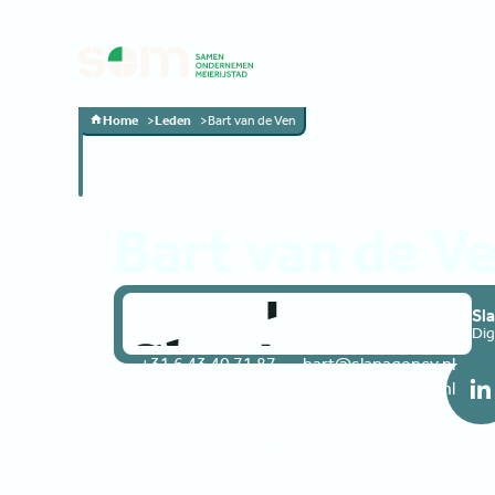
Agenda
Leden
Over s
Agenda
Leden
Over s
Home
Leden
Bart van de Ven
Bart van de V
Sl
Dig
+31 6 43 40 71 87
bart@slapagency.nl
+31 6 43 40 71 87
bart@slapagency.nl
Bezoek website
Bezoek website