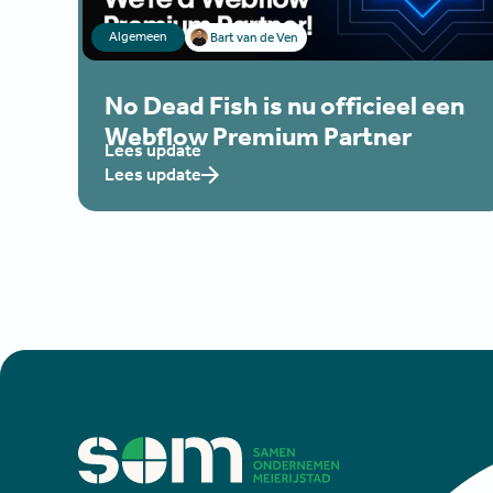
Algemeen
Bart van de Ven
No Dead Fish is nu officieel een
Webflow Premium Partner
Lees update
Lees update