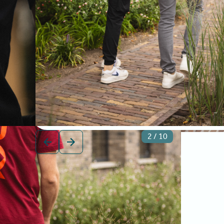
2
/
10