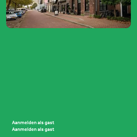
Meer info
Bijeenkomst 28 augustus
2026
28 augustus 2026
The Yard Hotel, Veghel
6:45 - 8:30
Presentatie door:
Jozef van Breugel
Happybeez
Aanmelden als gast
Aanmelden als gast