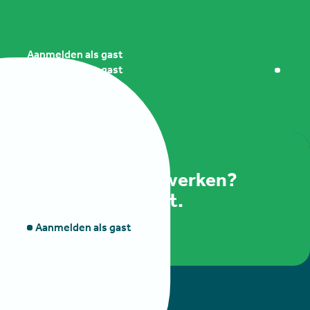
Presentatie door:
Gastspreker
N.T.B.
Aanmelden als gast
Aanmelden als gast
Ook effectief netwerken?
Meld je aan als gast.
Aanmelden als gast
Aanmelden als gast