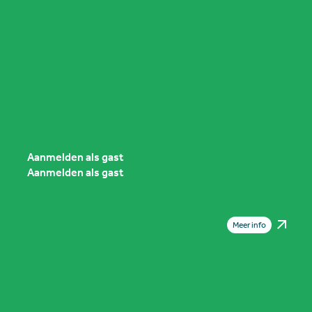
Bijeenkomst
11 september 2026
11 september 2026
The Yard Hotel, Veghel
6:45 - 8:30
Presentatie door:
Koen Berghuis
Thexton Armstrong
Aanmelden als gast
Aanmelden als gast
Meer info
Bijeenkomst
18 september 2026
18 september 2026
The Yard Hotel, Veghel
6:45 - 8:30