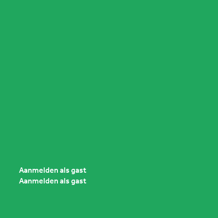
Volgende bijeenkomsten
Meer info
Bijeenkomst
4 september 2026
4 september 2026
The Yard Hotel, Veghel
6:45 - 8:30
Presentatie door:
Peter van der Heijden
Laserlux
Aanmelden als gast
Aanmelden als gast
Meer info