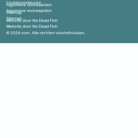
Cookievoorkeuren
Algemene voorwaarden
Algemene voorwaarden
Sitemap
Sitemap
Website door No Dead Fish
Website door No Dead Fish
©
2026
som. Alle rechten voorbehouden.