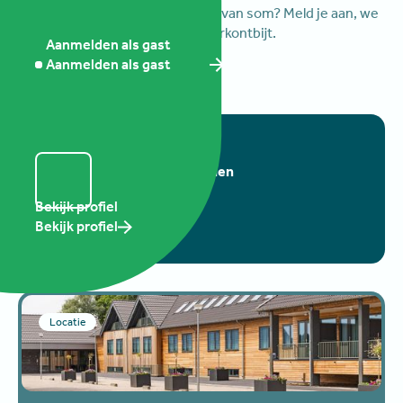
Te gast zijn bij deze bijeenkomst van som? Meld je aan, we
ontvangen je graag bij dit netwerkontbijt.
Aanmelden als gast
Onze waarden
Aanmelden als gast
Onze waarden
Presentatie door:
Geert van der Heijden
Vindkracht13
Bekijk profiel
Bekijk profiel
Locatie