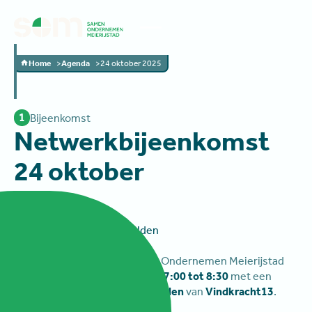
Home
Agenda
24 oktober 2025
1
Bijeenkomst
Netwerkbijeenkomst
24 oktober
24 oktober 2025
Fletcher Hotel Teugel, Uden
6:45 - 8:30
Dit netwerkontbijt van Samen Ondernemen Meierijstad
vindt plaats op
24 oktober
van
7:00 tot 8:30
met een
presentatie
Geert van der Heijden
van
Vindkracht13
.