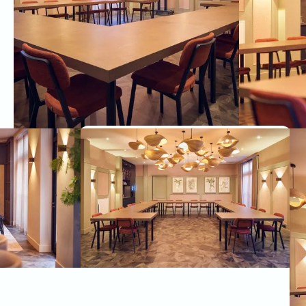
2
/
4